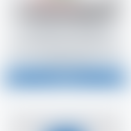
La Sala de Espera
Entrada anticipada a clases exclusivas con
Carlos Alexis. (Incluye bonos no anunciados
en la página principal)
Canjear